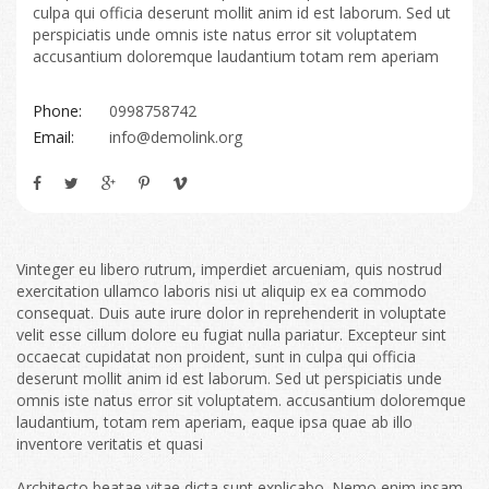
culpa qui officia deserunt mollit anim id est laborum. Sed ut
perspiciatis unde omnis iste natus error sit voluptatem
accusantium doloremque laudantium totam rem aperiam
Phone:
0998758742
Email:
info@demolink.org
Vinteger eu libero rutrum, imperdiet arcueniam, quis nostrud
exercitation ullamco laboris nisi ut aliquip ex ea commodo
consequat. Duis aute irure dolor in reprehenderit in voluptate
velit esse cillum dolore eu fugiat nulla pariatur. Excepteur sint
occaecat cupidatat non proident, sunt in culpa qui officia
deserunt mollit anim id est laborum. Sed ut perspiciatis unde
omnis iste natus error sit voluptatem. accusantium doloremque
laudantium, totam rem aperiam, eaque ipsa quae ab illo
inventore veritatis et quasi
Architecto beatae vitae dicta sunt explicabo. Nemo enim ipsam