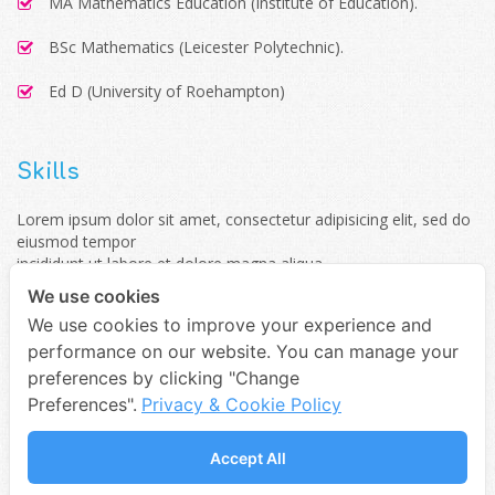
MA Mathematics Education (Institute of Education).
BSc Mathematics (Leicester Polytechnic).
Ed D (University of Roehampton)
Skills
Lorem ipsum dolor sit amet, consectetur adipisicing elit, sed do
eiusmod tempor
incididunt ut labore et dolore magna aliqua.
We use cookies
Vocal
75%
We use cookies to improve your experience and
performance on our website. You can manage your
preferences by clicking "Change
Compose
85%
Preferences".
Privacy & Cookie Policy
Accept All
Teaching
90%