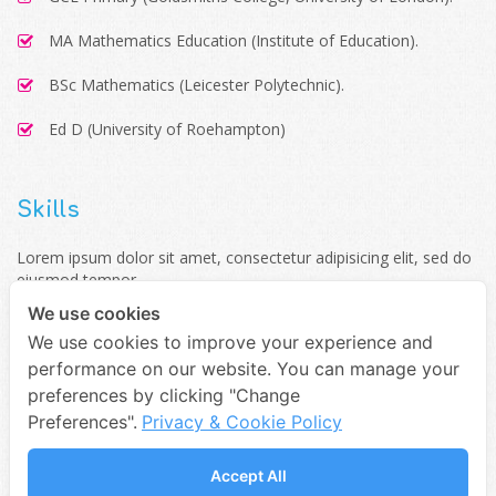
MA Mathematics Education (Institute of Education).
BSc Mathematics (Leicester Polytechnic).
Ed D (University of Roehampton)
Skills
Lorem ipsum dolor sit amet, consectetur adipisicing elit, sed do
eiusmod tempor
incididunt ut labore et dolore magna aliqua.
We use cookies
We use cookies to improve your experience and
Vocal
75%
performance on our website. You can manage your
preferences by clicking "Change
Preferences".
Privacy & Cookie Policy
Compose
85%
Accept All