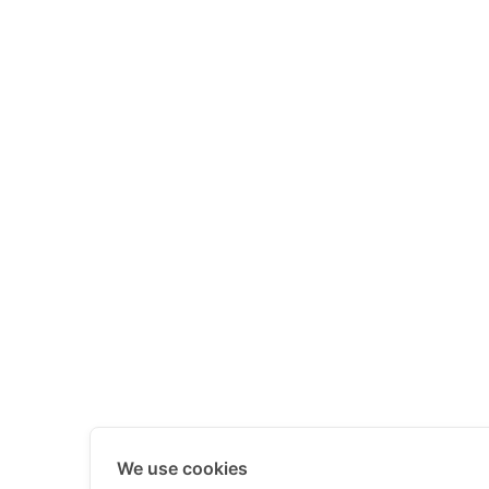
RELATED PRODUCTS
ชุดกระดานหมุดไม้และตัวเล่นยางรัดแสดงกราฟเส้น 1,030 บาท
We use cookies